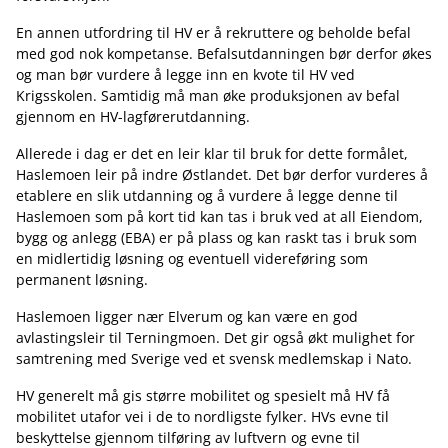
En annen utfordring til HV er å rekruttere og beholde befal
med god nok kompetanse. Befalsutdanningen bør derfor økes
og man bør vurdere å legge inn en kvote til HV ved
Krigsskolen. Samtidig må man øke produksjonen av befal
gjennom en HV-lagførerutdanning.
Allerede i dag er det en leir klar til bruk for dette formålet,
Haslemoen leir på indre Østlandet. Det bør derfor vurderes å
etablere en slik utdanning og å vurdere å legge denne til
Haslemoen som på kort tid kan tas i bruk ved at all Eiendom,
bygg og anlegg (EBA) er på plass og kan raskt tas i bruk som
en midlertidig løsning og eventuell videreføring som
permanent løsning.
Haslemoen ligger nær Elverum og kan være en god
avlastingsleir til Terningmoen. Det gir også økt mulighet for
samtrening med Sverige ved et svensk medlemskap i Nato.
HV generelt må gis større mobilitet og spesielt må HV få
mobilitet utafor vei i de to nordligste fylker. HVs evne til
beskyttelse gjennom tilføring av luftvern og evne til