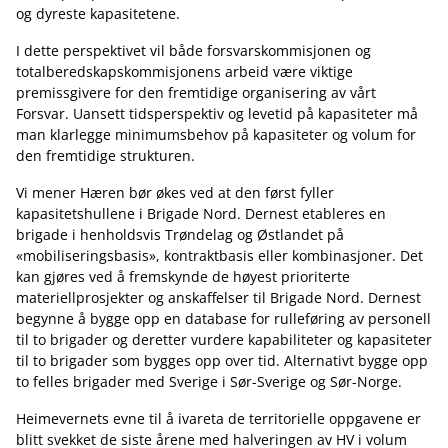
og dyreste kapasitetene.
I dette perspektivet vil både forsvarskommisjonen og
totalberedskapskommisjonens arbeid være viktige
premissgivere for den fremtidige organisering av vårt
Forsvar. Uansett tidsperspektiv og levetid på kapasiteter må
man klarlegge minimumsbehov på kapasiteter og volum for
den fremtidige strukturen.
Vi mener Hæren bør økes ved at den først fyller
kapasitetshullene i Brigade Nord. Dernest etableres en
brigade i henholdsvis Trøndelag og Østlandet på
«mobiliseringsbasis», kontraktbasis eller kombinasjoner. Det
kan gjøres ved å fremskynde de høyest prioriterte
materiellprosjekter og anskaffelser til Brigade Nord. Dernest
begynne å bygge opp en database for rulleføring av personell
til to brigader og deretter vurdere kapabiliteter og kapasiteter
til to brigader som bygges opp over tid. Alternativt bygge opp
to felles brigader med Sverige i Sør-Sverige og Sør-Norge.
Heimevernets evne til å ivareta de territorielle oppgavene er
blitt svekket de siste årene med halveringen av HV i volum