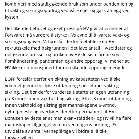
kombinert med stadig økende bruk som under pandemien og
til vakt og sikringsoppdrag ved våre olje- og gass anlegg ved
kysten.
Det økende behovet og øket press på HV gjør at vi mener at
Forsvaret må vurdere å styrke HVs evne til å ivareta vakt- og
sikringsoppgaver. Vi foreslår derfor å etablere en HV-
rekruttskole med bakgrunnen i det lave antall HV-soldater og
det økende presset og bruken av HV de siste årene som
flomhåndtering, pandemien og andre oppdrag. Vi mener at
HV ikke er dimensjonert for den økende oppdragsmengde.
EOFF foreslår derfor en økning av kapasiteten ved å øke
volumet gjennom større utdanning spisset mot vakt og
sikring. Det bør derfor vurderes å starte en egen utdanning
på 3 mnd. innen vakthold og sikring. Etter 3 mnd. utdanning
innen vakthold og sikring gjør mannskapene 6-9mnd.
nyttetjeneste og overføres deretter permanent til HV.
Bonusen av dette er at man øker «ståtiden» og HV vil ha flere
mannskaper tilgjengelige enn ved dagens ordning. En
utvidelse av antall vernepliktige vil bidra til å øke
forsvarsviljen.