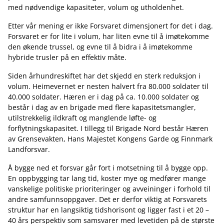
med nødvendige kapasiteter, volum og utholdenhet.
Etter vår mening er ikke Forsvaret dimensjonert for det i dag.
Forsvaret er for lite i volum, har liten evne til å imøtekomme
den økende trussel, og evne til å bidra i å imøtekomme
hybride trusler på en effektiv måte.
Siden århundreskiftet har det skjedd en sterk reduksjon i
volum. Heimevernet er nesten halvert fra 80.000 soldater til
40.000 soldater. Hæren er i dag på ca. 10.000 soldater og
består i dag av en brigade med flere kapasitetsmangler,
utilstrekkelig ildkraft og manglende løfte- og
forflytningskapasitet. I tillegg til Brigade Nord består Hæren
av Grensevakten, Hans Majestet Kongens Garde og Finnmark
Landforsvar.
Å bygge ned et forsvar går fort i motsetning til å bygge opp.
En oppbygging tar lang tid, koster mye og medfører mange
vanskelige politiske prioriteringer og avveininger i forhold til
andre samfunnsoppgaver. Det er derfor viktig at Forsvarets
struktur har en langsiktig tidshorisont og ligger fast i et 20 –
40 års perspektiv som samsvarer med levetiden på de største