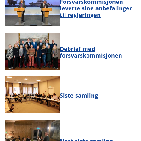
Forsvarskommisjonen
leverte sine anbefalinger
til regjeringen
Debrief med
forsvarskommisjonen
Siste samling
Nest siste samling