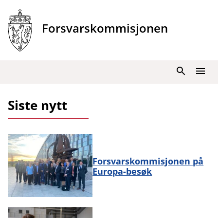
Hopp
til
Forsvarskommisjonen
innhold
Søk
Meny
Siste nytt
Forsvarskommisjonen på
Europa-besøk