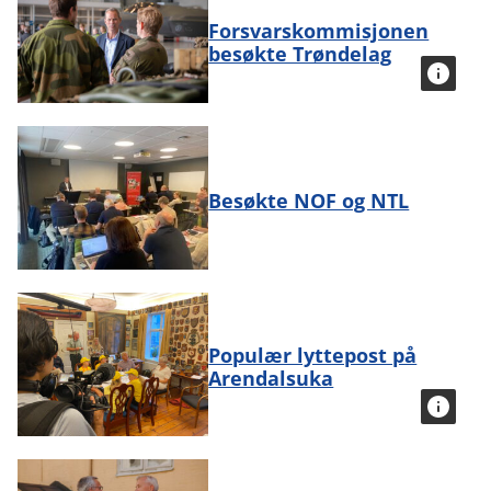
Forsvarskommisjonen
besøkte Trøndelag
Besøkte NOF og NTL
Populær lyttepost på
Arendalsuka