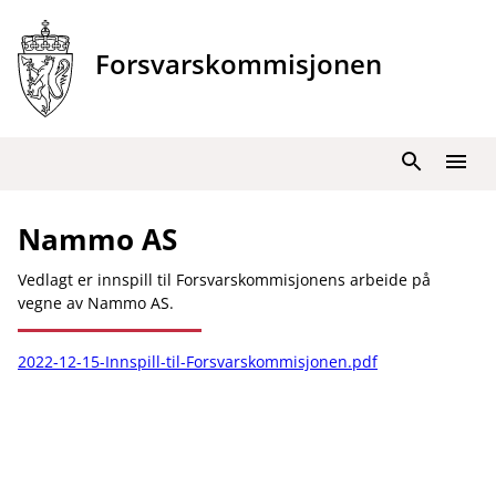
Hopp
til
Forsvarskommisjonen
innhold
Søk
Meny
Nammo AS
Vedlagt er innspill til Forsvarskommisjonens arbeide på
vegne av Nammo AS.
2022-12-15-Innspill-til-Forsvarskommisjonen.pdf